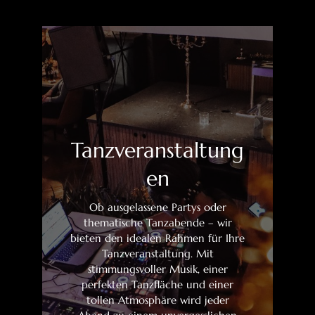
Tanzveranstaltung
en
Ob ausgelassene Partys oder
thematische Tanzabende – wir
bieten den idealen Rahmen für Ihre
Tanzveranstaltung. Mit
stimmungsvoller Musik, einer
perfekten Tanzfläche und einer
tollen Atmosphäre wird jeder