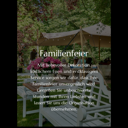
Familienfeier
Mit liebevoller Dekoration,
köstlichem Essen und erstklassigem
Service sorgen wir dafür, dass Ihre
Familienfeier unvergesslich wird.
Genießen Sie unbeschwerte
Stunden mit Ihren Liebsten und
lassen Sie uns die Organisation
übernehmen.