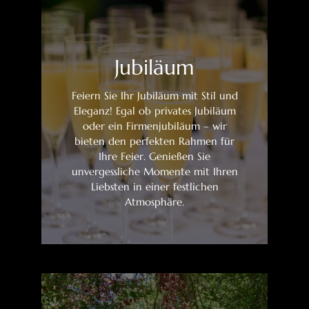
Jubiläum
Feiern Sie Ihr Jubiläum mit Stil und
Eleganz! Egal ob privates Jubiläum
oder ein Firmenjubiläum – wir
bieten den perfekten Rahmen für
Ihre Feier. Genießen Sie
unvergessliche Momente mit Ihren
Liebsten in einer festlichen
Atmosphäre.