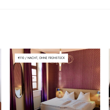
€110 / NACHT, OHNE FRÜHSTÜCK